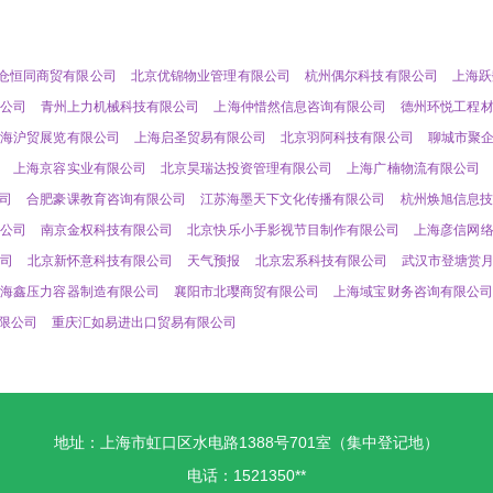
仓恒同商贸有限公司
北京优锦物业管理有限公司
杭州偶尔科技有限公司
上海跃
公司
青州上力机械科技有限公司
上海仲惜然信息咨询有限公司
德州环悦工程
上海沪贸展览有限公司
上海启圣贸易有限公司
北京羽阿科技有限公司
聊城市聚
上海京容实业有限公司
北京昊瑞达投资管理有限公司
上海广楠物流有限公司
司
合肥豪课教育咨询有限公司
江苏海墨天下文化传播有限公司
杭州焕旭信息技
公司
南京金权科技有限公司
北京快乐小手影视节目制作有限公司
上海彦信网
司
北京新怀意科技有限公司
天气预报
北京宏系科技有限公司
武汉市登塘赏
金海鑫压力容器制造有限公司
襄阳市北璎商贸有限公司
上海域宝财务咨询有限公司
限公司
重庆汇如易进出口贸易有限公司
地址：上海市虹口区水电路1388号701室（集中登记地）
电话：1521350**